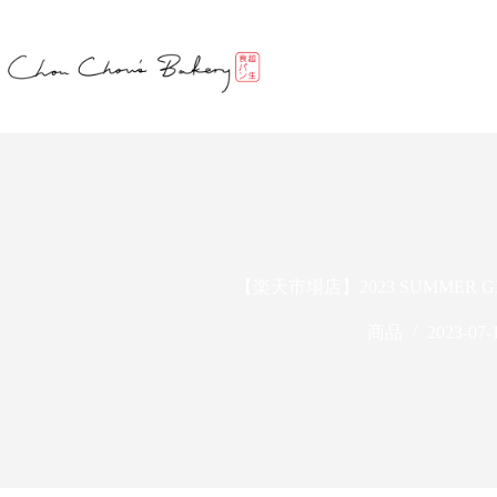
コ
ン
テ
ン
ツ
へ
ス
キ
ッ
プ
【楽天市場店】2023 SUMMER G
商品
2023-07-